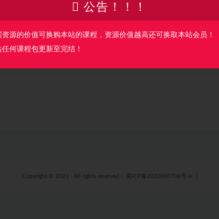
公告！！！
抱歉，暂无符合条件的内容
据资源的价值可换购本站的课程，资源价值越高还可换取本站会员！
站任何课程包更新至完结！
Copyright © 2021 - All rights reserved
|
冀ICP备2022000706号-6
|